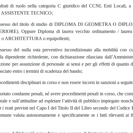
adrati di ruolo nella categoria C giuridico del CCNL Enti Locali, a 
e di ASSISTENTE TECNICO;
 possesso del titolo di studio di DIPLOMA DI GEOMETRA O
ORE). Oppure Diploma di laurea vecchio ordinamento / laurea tri
 ARCHITETTURA o equipollenti;
ossesso del nulla osta preventivo incondizionato alla mobilità con c
/la dipendente richiedente, con dichiarazione rilasciata dall’Amminist
azione per assunzione di personale ai sensi e per gli effetti di quanto 
asciato entro i termini di scadenza del bando;
cedimenti disciplinari in corso e non essere incorsi in sanzioni a seguito
portato condanne penali, né avere procedimenti penali in corso, che compo
orale e sull’attitudine ad espletare l’attività di pubblico impiegato no
r i reati previsti nel Capo I del Titolo II del Libro secondo del Codice P
mune valuta autonomamente e specificamente se i fatti rilevanti ai fi