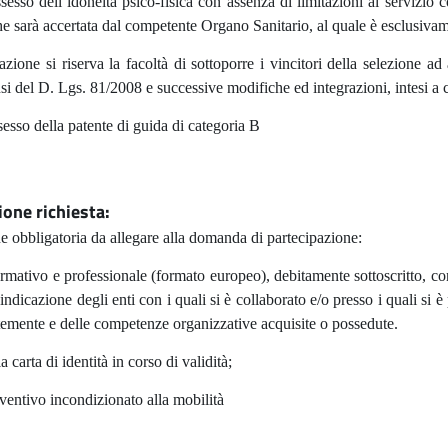
sesso dell’idoneità psico-fisica con assenza di limitazioni al servizio 
e sarà accertata dal competente Organo Sanitario, al quale è esclusivame
zione si riserva la facoltà di sottoporre i vincitori della selezione 
si del D. Lgs. 81/2008 e successive modifiche ed integrazioni, intesi a c
sesso della patente di guida di categoria B
one richiesta:
obbligatoria da allegare alla domanda di partecipazione:
rmativo e professionale (formato europeo), debitamente sottoscritto, con
’indicazione degli enti con i quali si è collaborato e/o presso i quali si è
temente e delle competenze organizzative acquisite o possedute.
 carta di identità in corso di validità;
eventivo incondizionato alla mobilità