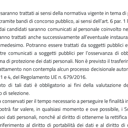
ti saranno trattati ai sensi della normativa vigente in tema di
tramite bandi di concorso pubblico, ai sensi dell’art. 6 par.
ti dai candidati saranno comunicati al personale coinvolto
ranno trattati anche successivamente all’eventuale instauraz
medesimo. Potranno essere trattati da soggetti pubblici e pr
tre comunicati a soggetti pubblici per l’osservanza di obb
ma di protezione dei dati personali. Non è previsto il trasfer
rattamento non contempla alcun processo decisionale automat
i 1 e 4, del Regolamento UE n. 679/2016.
to di tali dati è obbligatorio ai fini della valutazione de
 di selezione.
 conservati per il tempo necessario a perseguire le finalità in
potrà far valere, in qualsiasi momento e ove possibile, i Suo
oi dati personali, nonché al diritto di ottenerne la rettific
ferimento al diritto di portabilità dei dati e al diritto d