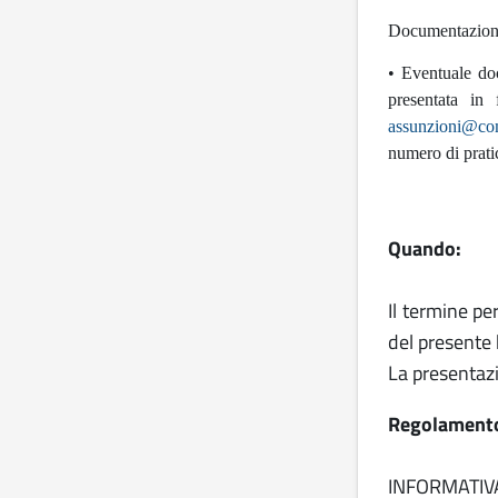
Documentazione 
• Eventuale doc
presentata in 
assunzioni@com
numero di pratic
Quando:
Il termine pe
del presente 
La presenta
Regolament
INFORMATIV