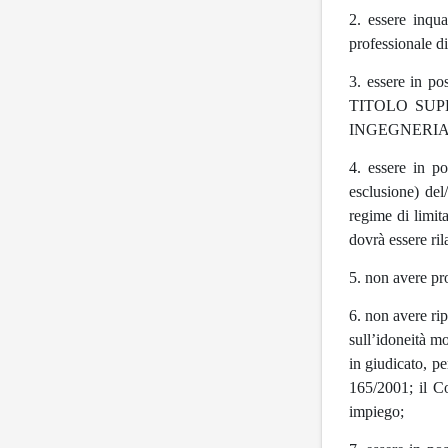
2. essere inqu
professional
3. essere in
TITOLO SUPERI
INGEGNERIA o
4. essere in p
esclusione) del
regime di limit
dovrà essere ril
5. non avere pro
6. non avere ri
sull’idoneità m
in giudicato, pe
165/2001; il Co
impiego;