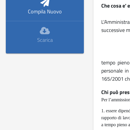
Che cosa e' 
Compila Nuovo
L'Amministr
successive mo
Scarica
tempo pieno 
personale in
165/2001 che
Chi può pres
Per l’ammissione
1. essere dipen
rapporto di lav
a tempo pieno a