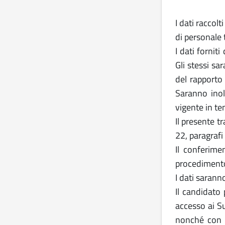
I dati raccol
di personale 
I dati forni
Gli stessi sa
del rapporto 
Saranno inol
vigente in te
Il presente t
22, paragraf
Il conferimen
procedimento
I dati saranno
Il candidato 
accesso ai Su
nonché con ri