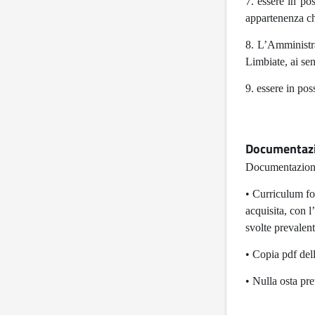
7. essere in pos
appartenenza ch
8. L’Amministra
Limbiate, ai sen
9. essere in pos
Documentazi
Documentazione 
• Curriculum fo
acquisita, con l
svolte prevalen
• Copia pdf della
• Nulla osta pr