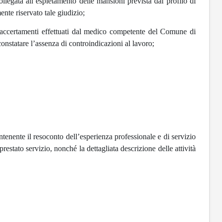
collegata all’espletamento delle mansioni prevista dal profilo di
nte riservato tale giudizio;
ad accertamenti effettuati dal medico competente del Comune di
onstatare l’assenza di controindicazioni al lavoro;
tenente il resoconto dell’esperienza professionale e di servizio
 prestato servizio, nonché la dettagliata descrizione delle attività