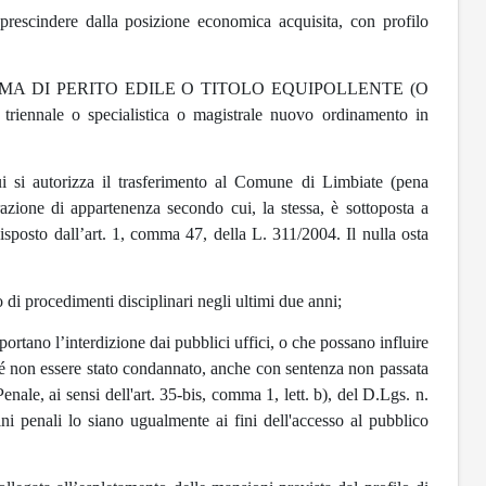
prescindere dalla posizione economica acquisita, con profilo
 DIPLOMA DI PERITO EDILE O TITOLO EQUIPOLLENTE (O
ennale o specialistica o magistrale nuovo ordinamento in
ui si autorizza il trasferimento al Comune di Limbiate (pena
razione di appartenenza secondo cui, la stessa, è sottoposta a
disposto dall’art. 1, comma 47, della L. 311/2004. Il nulla osta
 di procedimenti disciplinari negli ultimi due anni;
rtano l’interdizione dai pubblici uffici, o che possano influire
nché non essere stato condannato, anche con sentenza non passata
enale, ai sensi dell'art. 35-bis, comma 1, lett. b), del D.Lgs. n.
ni penali lo siano ugualmente ai fini dell'accesso al pubblico